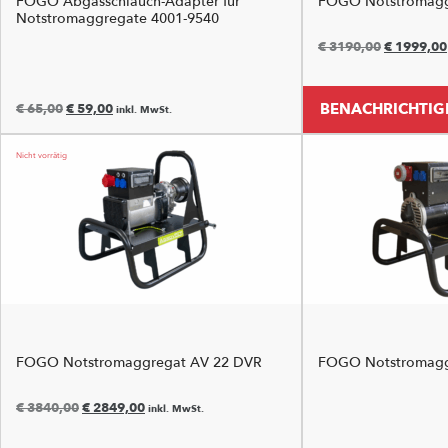
FOGO Abgasschlauch-Adapter für
FOGO Notstromagg
Notstromaggregate 4001-9540
€
3190,00
€
1999,00
BENACHRICHTIGE
€
65,00
€
59,00
inkl. MwSt.
FOGO Notstromaggregat AV 22 DVR
FOGO Notstromagg
€
3840,00
€
2849,00
inkl. MwSt.