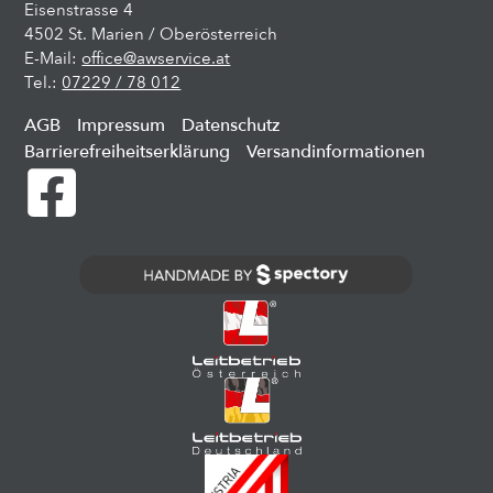
Eisenstrasse 4
4502 St. Marien / Oberösterreich
E-Mail:
office@awservice.at
Tel.:
07229 / 78 012
AGB
Impressum
Datenschutz
Barrierefreiheitserklärung
Versandinformationen
handmade
by
spectory
-
digital
agency