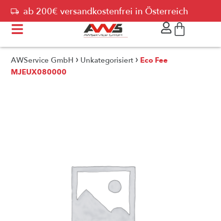
ab 200€ versandkostenfrei in Österreich
›
›
AWService GmbH
Unkategorisiert
Eco Fee
MJEUX080000